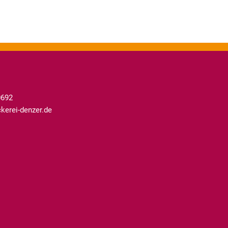
0692
erei-denzer.de