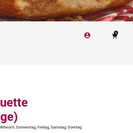
0
account_circle
uette
nge)
Mittwoch, Donnerstag, Freitag, Samstag, Sonntag