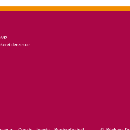
0692
erei-denzer.de
ressum
Cookie Hinweis
Barrierefreiheit
©
Bäckerei D