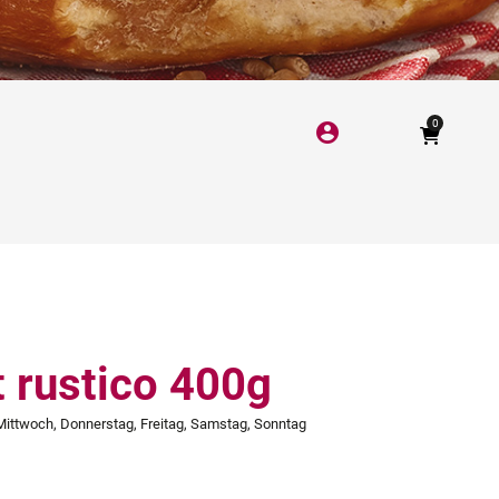
0
account_circle
 rustico 400g
Mittwoch, Donnerstag, Freitag, Samstag, Sonntag