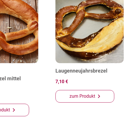
Laugenneujahrsbrezel
el mittel
7,10 €
zum Produkt
odukt