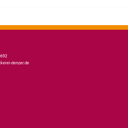
0692
erei-denzer.de